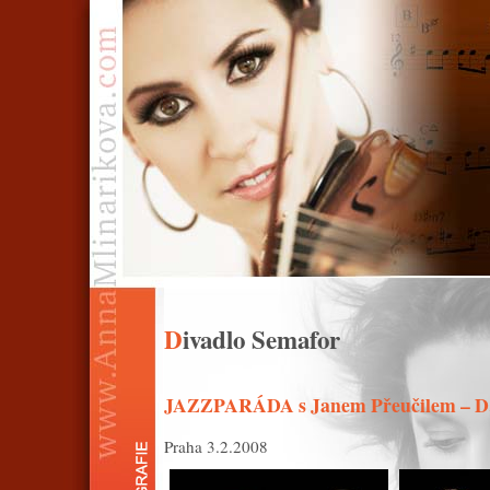
Divadlo Semafor
JAZZPARÁDA s Janem Přeučilem – D.
Praha 3.2.2008