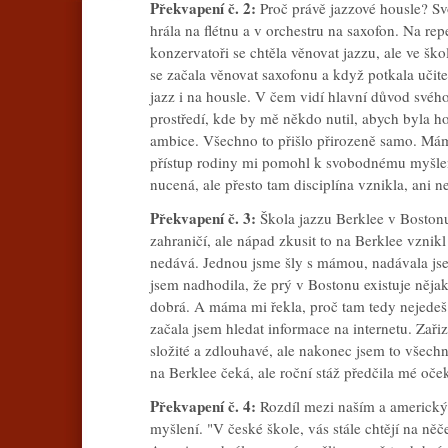
Překvapení č. 2:
Proč právě jazzové housle? Svou
hrála na flétnu a v orchestru na saxofon. Na rep
konzervatoři se chtěla věnovat jazzu, ale ve šk
se začala věnovat saxofonu a když potkala učit
jazz i na housle. V čem vidí hlavní důvod své
prostředí, kde by mě někdo nutil, abych byla h
ambice. Všechno to přišlo přirozeně samo. Mám
přístup rodiny mi pomohl k svobodnému myšlen
nucená, ale přesto tam disciplína vznikla, ani n
Překvapení č. 3:
Škola jazzu Berklee v Bostonu
zahraničí, ale nápad zkusit to na Berklee vznikl
nedává. Jednou jsme šly s mámou, nadávala js
jsem nadhodila, že prý v Bostonu existuje nějak
dobrá. A máma mi řekla, proč tam tedy nejedeš 
začala jsem hledat informace na internetu. Zaři
složité a zdlouhavé, ale nakonec jsem to všech
na Berklee čeká, ale roční stáž předčila mé oče
Překvapení č. 4:
Rozdíl mezi naším a americký
myšlení. "V české škole, vás stále chtějí na n