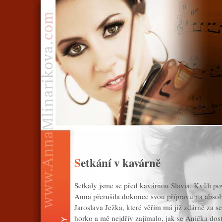
Setkání v kavárně
Setkaly jsme se před kavárnou Slavia. Kvůli po
Anna přerušila dokonce svou přípravu na abso
Jaroslava Ježka, které věřím má již zdárně za s
horko a mě nejdřív zajímalo, jak se Anička dos