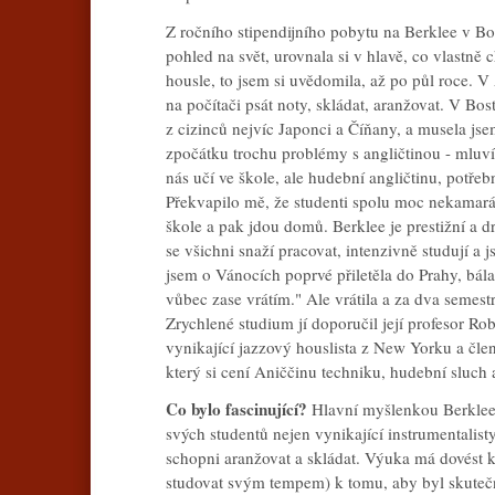
Z ročního stipendijního pobytu na Berklee v Bo
pohled na svět, urovnala si v hlavě, co vlastně 
housle, to jsem si uvědomila, až po půl roce. 
na počítači psát noty, skládat, aranžovat. V B
z cizinců nejvíc Japonci a Číňany, a musela jse
zpočátku trochu problémy s angličtinou - mluv
nás učí ve škole, ale hudební angličtinu, potře
Překvapilo mě, že studenti spolu moc nekamarád
škole a pak jdou domů. Berklee je prestižní a d
se všichni snaží pracovat, intenzivně studují a
jsem o Vánocích poprvé přiletěla do Prahy, bál
vůbec zase vrátím." Ale vrátila a za dva semest
Zrychlené studium jí doporučil její profesor
vynikající jazzový houslista z New Yorku a 
který si cení Aniččinu techniku, hudební sluch 
Co bylo fascinující?
Hlavní myšlenkou Berklee 
svých studentů nejen vynikající instrumentalisty
schopni aranžovat a skládat. Výuka má dovést
studovat svým tempem) k tomu, aby byl skute