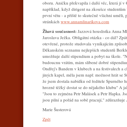
oboru. Aničku překvapila i další věc, která jí
například, když dirigent na zkoušce studentům ř
první větu - a příště to skutečně všichni uměli
stránkách
www.annamlinarikova.com
Žhavá současnost:
Jazzová houslistka Anna Ml
Jaroslava Ježka. Obligátní otázka - co dál? Zp
otevřené, protože studovala vynikajícím způsob
Děkanském seznamu nejlepších studentů Berklee
umožňuje další stipendium a pobyt na škole. 
budoucnu vrátím, mám slíbené dobré stipendium,
Ondřej's Bandem v klubech a na festivalech a c
jiných kapel, měla jsem např. možnost hrát se 
že jsem dostala nabídku od ředitele Spurného hr
hrozně těžký dostat se do nějakého klubu" A 
"Jsou to zejména Petr Malásek a Petr Hapka. Jso
jsou pilní a pořád na sobě pracují," zdůrazňuje
Marie Šusterová
Zpět