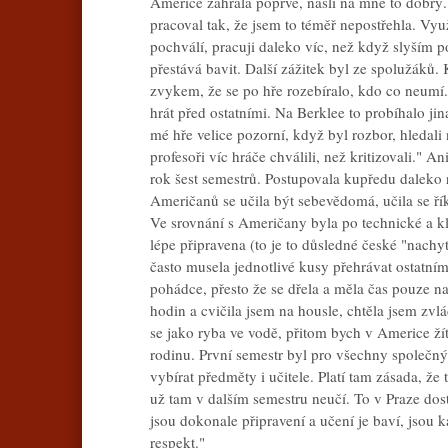
Americe zahrála poprvé, našli na mně to dobrý
pracoval tak, že jsem to téměř nepostřehla. Vy
pochválí, pracuji daleko víc, než když slyším p
přestává bavit. Další zážitek byl ze spolužáků.
zvykem, že se po hře rozebíralo, kdo co neumí.
hrát před ostatními. Na Berklee to probíhalo jin
mé hře velice pozorní, když byl rozbor, hledali 
profesoři víc hráče chválili, než kritizovali." 
rok šest semestrů. Postupovala kupředu daleko r
Američanů se učila být sebevědomá, učila se řík
Ve srovnání s Američany byla po technické a kl
lépe připravena (to je to důsledné české "nachyt
často musela jednotlivé kusy přehrávat ostatním.
pohádce, přesto že se dřela a měla čas pouze na
hodin a cvičila jsem na housle, chtěla jsem zvl
se jako ryba ve vodě, přitom bych v Americe ží
rodinu. První semestr byl pro všechny společný
vybírat předměty i učitele. Platí tam zásada, že 
už tam v dalším semestru neučí. To v Praze dost
jsou dokonale připravení a učení je baví, jsou 
respekt."