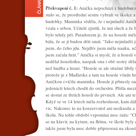
Překvapení č. 1:
Anička nepochází z hudební ro
stalo se, že prostřední sestru vybrali ve školce 
hudebky. Maminka věděla, že i nejmladší Anička
vzala s sebou. Učitelé zjistili, že má sluch a ž
bylo tehdy pět. Paradoxem je, že na housle měla 
bála, že se jí budou děti smát. "Jako nejmladší
jsem, do čeho jdu. Nejdřív jsem měla nauku, uči
jsem začala hrát." Anička si myslí, že u houslí 
nedělal houslistku, naopak ona i obě sestry děla
než hudba a hraní. "Housle se ale strašně líbily 
protože je z Maďarska a tam na housle všude hr
Aničkou cvičila maminka. Housle jí přinesly ra
jedenácti letech chodit do orchestru. Přišla mezi
se dostat ze třetích houslí do prvních. Ale ani 
Když se ve 14 letech měla rozhodnout, kam dál 
víc. Nakonec to na konzervatoř ani nezkusila a
školu. Na tohle období vzpomíná moc ráda: "Ch
se na klavír, na kytaru, na flétnu, ve škole byly
takže jsem byla moc dobře připravená na zkouš